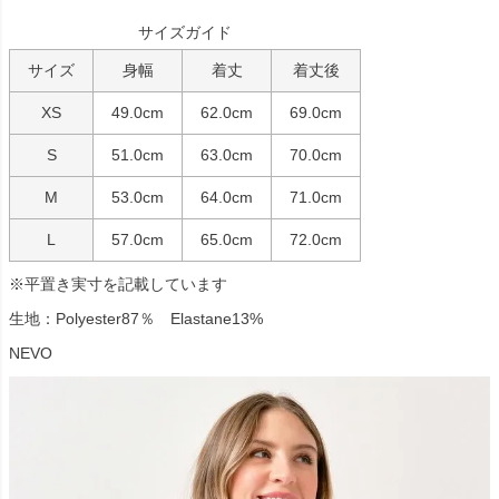
サイズガイド
サイズ
身幅
着丈
着丈後
XS
49.0cm
62.0cm
69.0cm
S
51.0cm
63.0cm
70.0cm
M
53.0cm
64.0cm
71.0cm
L
57.0cm
65.0cm
72.0cm
※平置き実寸を記載しています
生地：Polyester87％ Elastane13%
NEVO