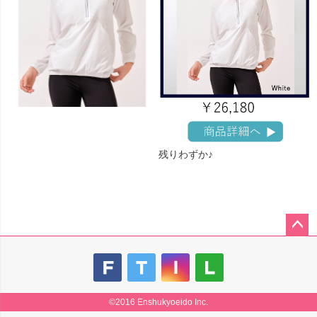
残りわずか♪
ペー
ジト
ップ
へ
©2016 Enshukyoeido Inc.