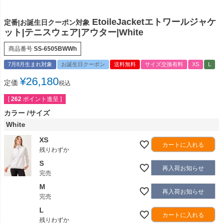
EtoileJacketエトワールジャケ
定番|お誕生日クーポン対象
ット|テニスウェア|アウター|White
商品番号
SS-6505BWWh
7月8月生まれ対象
お誕生日クーポン
送料無料
サイズ交換有料
XS
L
¥
26,180
定価
税込
[
262
ポイント進呈 ]
カラー
サイズ
White
XS
カートに入れる
残りわずか
S
再入荷お知らせ
完売
M
再入荷お知らせ
完売
L
カートに入れる
残りわずか