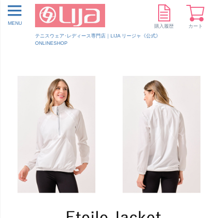
MENU
購入履歴
カート
テニスウェア･レディース専門店｜LIJA リージャ《公式》
ONLINESHOP