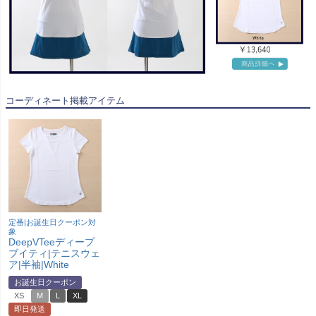
コーディネート掲載アイテム
定番|お誕生日クーポン対
象
DeepVTeeディープ
ブイティ|テニスウェ
ア|半袖|White
お誕生日クーポン
XS
M
L
XL
即日発送