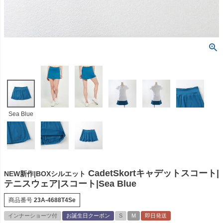
Sea Blue
CadetSkortキャデットスコート|
NEW新作|BOXシルエット
テニスウェア|スコート|Sea Blue
商品番号
23A-4688T4Se
インナーショーツ付
お誕生日クーポン
S
M
即日発送