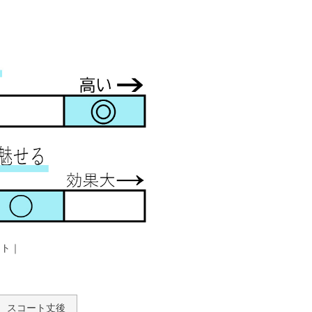
ート｜
スコート丈後