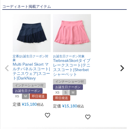
コーディネート掲載アイテム
定番|お誕生日クーポン対
お誕生日クーポン対象
象
TiebreakSkortタイブ
Multi Panel Skort マ
レークスコート|テニ
ルチパネルスコート|
ススコート|Sherbet
テニスウェア|スコー
シャーベット
ト|DarkNavy
インナーショーツ付
インナーショーツ付
お誕生日クーポン
お誕生日クーポン
XS
S
M
XS
M
即日発送
即日発送
定価
¥
15,180
税込
定価
¥
15,180
税込