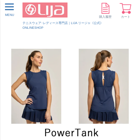
MENU
購入履歴
カート
テニスウェア･レディース専門店｜LIJA リージャ《公式》
ONLINESHOP