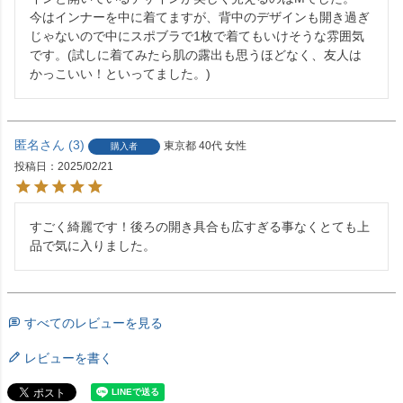
今はインナーを中に着てますが、背中のデザインも開き過ぎ
じゃないので中にスポブラで1枚で着てもいけそうな雰囲気
です。(試しに着てみたら肌の露出も思うほどなく、友人は
かっこいい！といってました。)
匿名
3
東京都
40代
女性
購入者
投稿日
2025/02/21
すごく綺麗です！後ろの開き具合も広すぎる事なくとても上
品で気に入りました。
すべてのレビューを見る
レビューを書く