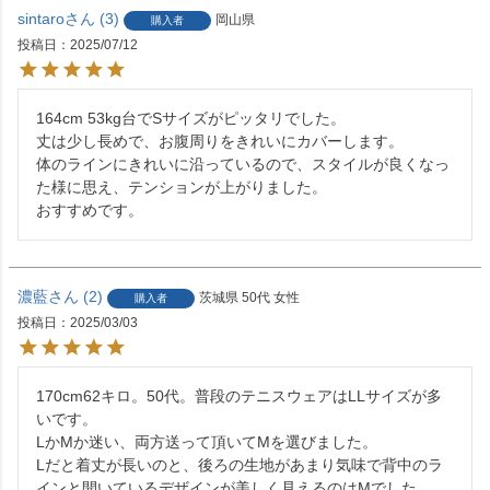
sintaro
3
岡山県
購入者
投稿日
2025/07/12
164cm 53kg台でSサイズがピッタリでした。

丈は少し長めで、お腹周りをきれいにカバーします。

体のラインにきれいに沿っているので、スタイルが良くなっ
た様に思え、テンションが上がりました。

おすすめです。
濃藍
2
茨城県
50代
女性
購入者
投稿日
2025/03/03
170cm62キロ。50代。普段のテニスウェアはLLサイズが多
いです。

LかМか迷い、両方送って頂いてМを選びました。

Lだと着丈が長いのと、後ろの生地があまり気味で背中のラ
インと開いているデザインが美しく見えるのはМでした。
