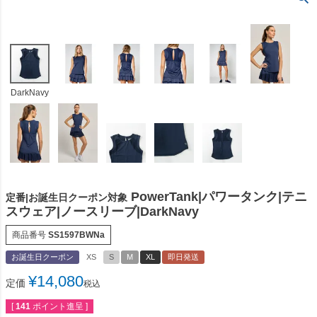
DarkNavy
PowerTank|パワータンク|テニ
定番|お誕生日クーポン対象
スウェア|ノースリーブ|DarkNavy
商品番号
SS1597BWNa
お誕生日クーポン
XS
S
M
XL
即日発送
¥
14,080
定価
税込
[
141
ポイント進呈 ]