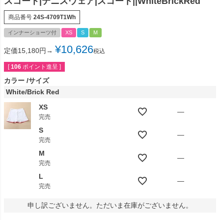
スコート|テニスウェア|スコート||WhiteBrickRed
商品番号
24S-4709T1Wh
インナーショーツ付
XS
S
M
¥
10,626
定価15,180円→
税込
[
106
ポイント進呈 ]
カラー
サイズ
White/Brick Red
XS
—
完売
S
—
完売
M
—
完売
L
—
完売
申し訳ございません。ただいま在庫がございません。