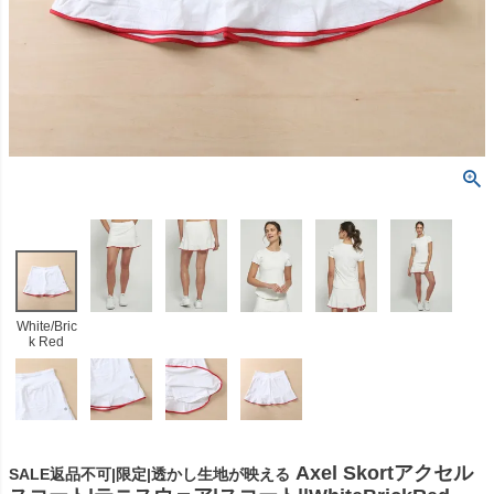
White/Bric
k Red
Axel Skortアクセル
SALE返品不可|限定|透かし生地が映える