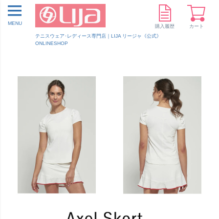
MENU
購入履歴
カート
テニスウェア･レディース専門店｜LIJA リージャ《公式》
ONLINESHOP