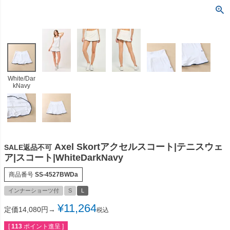
White/Dar
kNavy
Axel Skortアクセルスコート|テニスウェ
SALE返品不可
ア|スコート|WhiteDarkNavy
商品番号
SS-4527BWDa
インナーショーツ付
S
L
¥
11,264
定価14,080円→
税込
[
113
ポイント進呈 ]