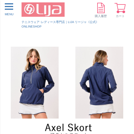
MENU
購入履歴
カート
テニスウェア･レディース専門店｜LIJA リージャ《公式》
ONLINESHOP