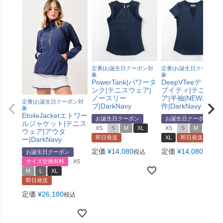
定番|お誕生日クーポン対
定番|お誕生日クーポン対
象
象
PowerTank|パワータ
DeepVTeeディープ
ンク|テニスウェア|
ブイティ|テニスウ
ノースリー
ア|半袖|NEW新
定番|お誕生日クーポン対
ブ|DarkNavy
作|DarkNavy
象
EtoileJacketエトワー
お誕生日クーポン
お誕生日クーポン
ルジャケット|テニス
XS
S
M
XL
XS
S
M
L
ウェア|アウタ
即日発送
XL
即日発送
ー|DarkNavy
定価
¥
14,080
定価
¥
14,080
税込
税込
お誕生日クーポン
サイズ交換有料
XS
M
L
XL
即日発送
定価
¥
26,180
税込