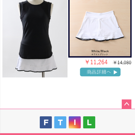
ペー
ジト
ップ
へ