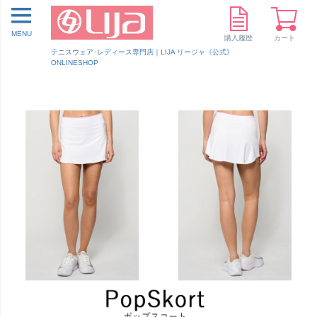
MENU
購入履歴
カート
テニスウェア･レディース専門店｜LIJA リージャ《公式》
ONLINESHOP