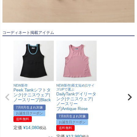
コーディネート掲載アイテム
NEW新作
NEW新作|着丈短め|1サイ
Peek Tankシフトタ
ズUPで選ぶ
DailyTankデイリータ
ンク|テニスウェア|
ンク|テニスウェア|
ノースリーブ|Black
ノースリー
7月8月生まれ対象
ブ|Antique Rose
お誕生日クーポン
7月8月生まれ対象
送料無料
お誕生日クーポン
定価
¥
14,080
税込
送料無料
定価
¥
12,980
税込