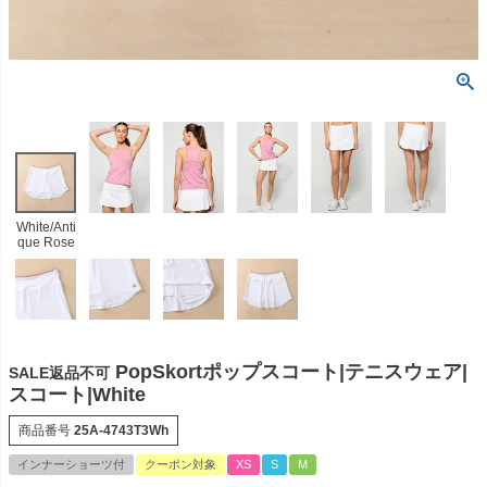
White/Anti
que Rose
PopSkortポップスコート|テニスウェア|
SALE返品不可
スコート|White
商品番号
25A-4743T3Wh
インナーショーツ付
クーポン対象
XS
S
M