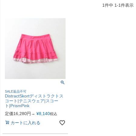
1
件中
1
-
1
件表示
SALE返品不可
DistractSkortディストラクトス
コート|テニスウェア|スコー
ト|PrismPink
定価16,280円→
¥
8,140
税込
カートに入れる