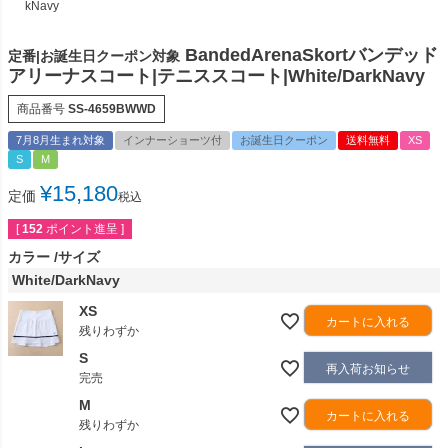
kNavy
BandedArenaSkortバンデッド
定番|お誕生日クーポン対象
アリーナスコート|テニススコート|White/DarkNavy
商品番号
SS-4659BWWD
7月8月生まれ対象
インナーショーツ付
お誕生日クーポン
送料無料
XS
S
M
¥
15,180
定価
税込
[
152
ポイント進呈 ]
カラー
サイズ
White/DarkNavy
XS
カートに入れる
残りわずか
S
再入荷お知らせ
完売
M
カートに入れる
残りわずか