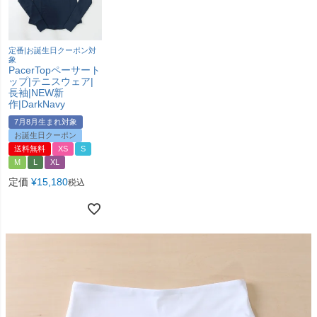
定番|お誕生日クーポン対
象
PacerTopペーサート
ップ|テニスウェア|
長袖|NEW新
作|DarkNavy
7月8月生まれ対象
お誕生日クーポン
送料無料
XS
S
M
L
XL
定価
¥
15,180
税込