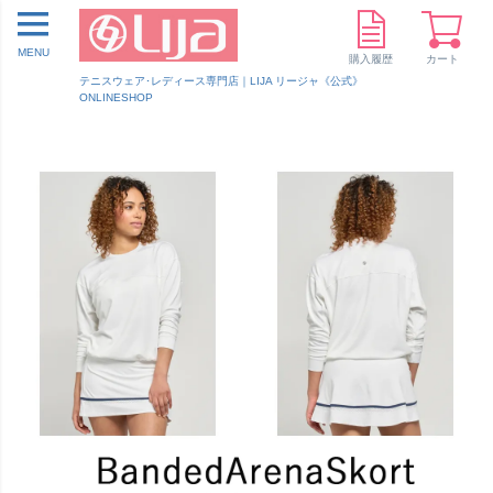
MENU
購入履歴
カート
テニスウェア･レディース専門店｜LIJA リージャ《公式》
ONLINESHOP