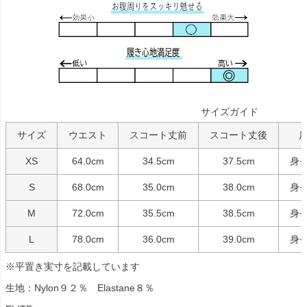
サイズガイド
サイズ
ウエスト
スコート丈前
スコート丈後
XS
64.0cm
34.5cm
37.5cm
身長
S
68.0cm
35.0cm
38.0cm
身長
M
72.0cm
35.5cm
38.5cm
身長
L
78.0cm
36.0cm
39.0cm
身長
※平置き実寸を記載しています
生地：Nylon９２％ Elastane８％