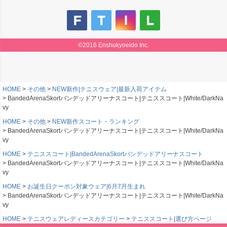
ペー
ジト
ップ
へ
©2016 Enshukyoeido Inc.
HOME
その他
NEW新作|テニスウェア|最新入荷アイテム
BandedArenaSkortバンデッドアリーナスコート|テニススコート|White/DarkNa
vy
HOME
その他
NEW新作スコート・ランキング
BandedArenaSkortバンデッドアリーナスコート|テニススコート|White/DarkNa
vy
HOME
テニススコート|BandedArenaSkortバンデッドアリーナスコート
BandedArenaSkortバンデッドアリーナスコート|テニススコート|White/DarkNa
vy
HOME
お誕生日クーポン対象ウェア|6月7月生まれ
BandedArenaSkortバンデッドアリーナスコート|テニススコート|White/DarkNa
vy
HOME
テニスウェアレディースカテゴリー
テニススコート|選び方ページ