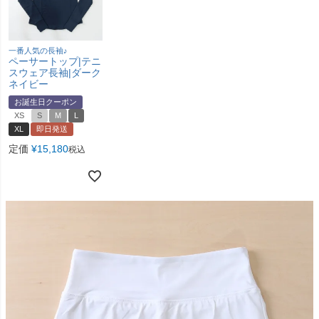
一番人気の長袖♪
ペーサートップ|テニ
スウェア長袖|ダーク
ネイビー
お誕生日クーポン
XS
S
M
L
XL
即日発送
定価
¥
15,180
税込