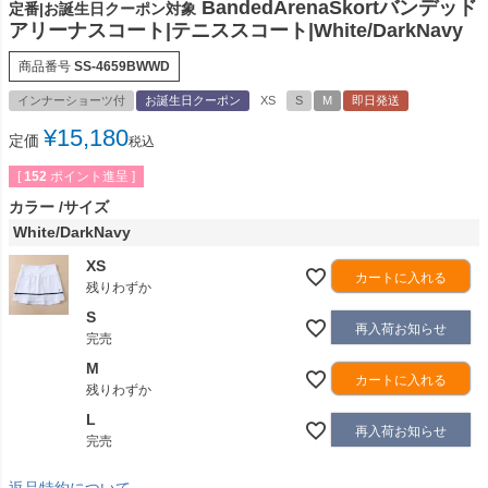
BandedArenaSkortバンデッド
定番|お誕生日クーポン対象
アリーナスコート|テニススコート|White/DarkNavy
商品番号
SS-4659BWWD
インナーショーツ付
お誕生日クーポン
XS
S
M
即日発送
¥
15,180
定価
税込
[
152
ポイント進呈 ]
カラー
サイズ
White/DarkNavy
XS
カートに入れる
残りわずか
S
再入荷お知らせ
完売
M
カートに入れる
残りわずか
L
再入荷お知らせ
完売