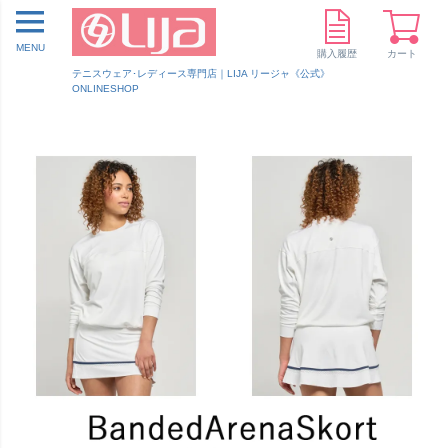
MENU
購入履歴
カート
テニスウェア･レディース専門店｜LIJA リージャ《公式》
ONLINESHOP