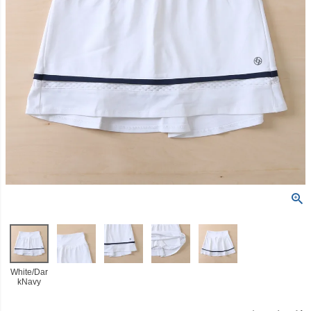
White/Dar
kNavy