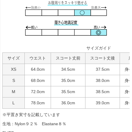
サイズガイド
サイズ
ウエスト
スコート丈前
スコート丈後
XS
64.0cm
34.5cm
37.5cm
身長
S
68.0cm
35.0cm
38.0cm
身長
M
72.0cm
35.5cm
38.5cm
身長
L
78.0cm
36.0cm
39.0cm
身長
※平置き実寸を記載しています
生地：Nylon９２％ Elastane８％