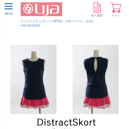
MENU
購入履歴
カート
テニスウェア･レディース専門店｜LIJA リージャ《公式》
ONLINESHOP