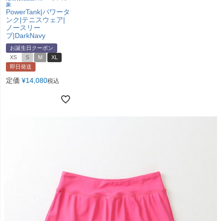
象
PowerTank|パワータ
ンク|テニスウェア|
ノースリー
ブ|DarkNavy
お誕生日クーポン
XS
S
M
XL
即日発送
定価
¥
14,080
税込