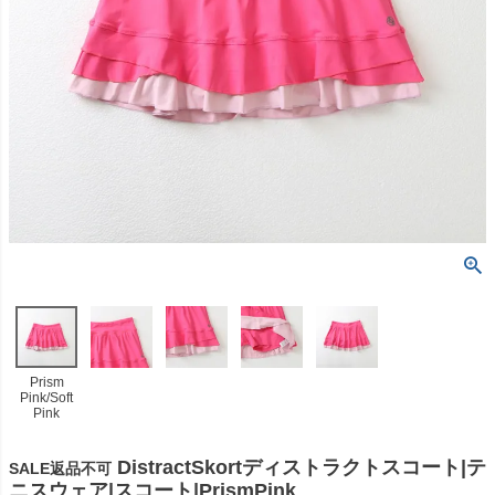
Prism
Pink/Soft
Pink
DistractSkortディストラクトスコート|テ
SALE返品不可
ニスウェア|スコート|PrismPink