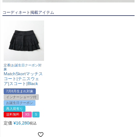
コーディネート掲載アイテム
定番|お誕生日クーポン対
象
MatchSkortマッチス
コート|テニスウェ
ア|スコート|Black
7月8月生まれ対象
インナーショーツ付
お誕生日クーポン
再入荷有り
送料無料
XS
S
定価
¥
16,280
税込