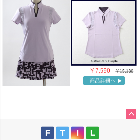
ペー
ジト
ップ