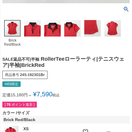
Brick
Red/Black
RollerTeeローラーティ|テニスウェ
SALE返品不可|半袖
ア|半袖|BrickRed
商品番号
24S-1923G1Br
WEB限定
¥
7,590
定価15,180円→
税込
[
76
ポイント進呈 ]
カラー
サイズ
Brick Red/Black
XS
—