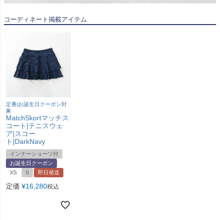
コーディネート掲載アイテム
定番|お誕生日クーポン対
象
MatchSkortマッチス
コート|テニスウェ
ア|スコー
ト|DarkNavy
インナーショーツ付
お誕生日クーポン
XS
S
即日発送
定価
¥
16,280
税込