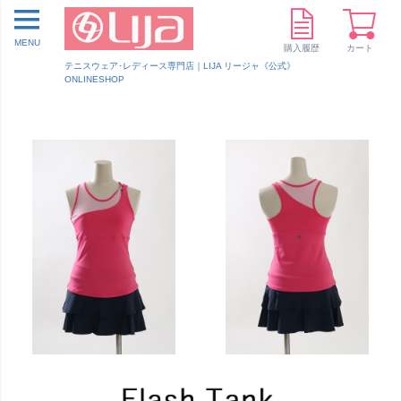
MENU
購入履歴
カート
テニスウェア･レディース専門店｜LIJA リージャ《公式》
ONLINESHOP