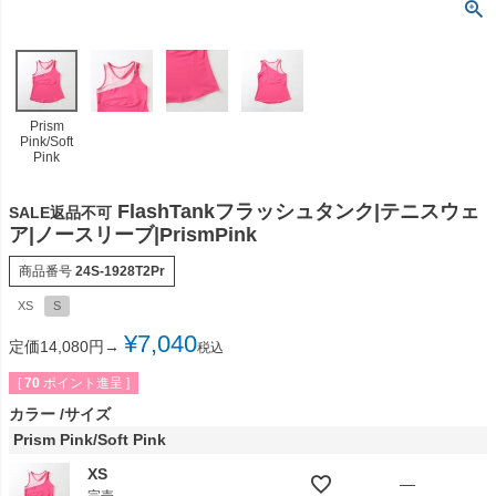
Prism
Pink/Soft
Pink
FlashTankフラッシュタンク|テニスウェ
SALE返品不可
ア|ノースリーブ|PrismPink
商品番号
24S-1928T2Pr
XS
S
¥
7,040
定価14,080円→
税込
[
70
ポイント進呈 ]
カラー
サイズ
Prism Pink/Soft Pink
XS
—
完売