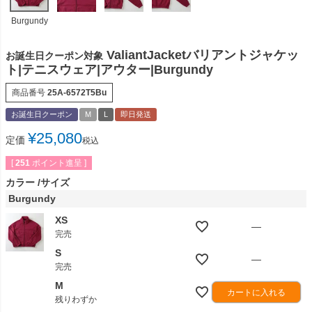
Burgundy
ValiantJacketバリアントジャケッ
お誕生日クーポン対象
ト|テニスウェア|アウター|Burgundy
商品番号
25A-6572T5Bu
お誕生日クーポン
M
L
即日発送
¥
25,080
定価
税込
[
251
ポイント進呈 ]
カラー
サイズ
Burgundy
XS
—
完売
S
—
完売
M
カートに入れる
残りわずか