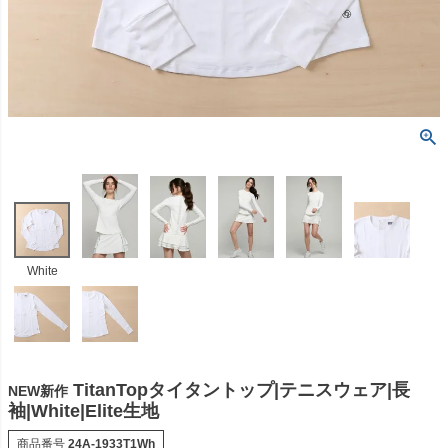
White
TitanTopタイタントップ|テニスウェア|長
NEW新作
袖|White|Elite生地
商品番号
24A-1933T1Wh