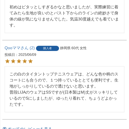
初めはピタッとしすぎるかなと思いましたが、実際練習に着
てみたら生地が良いのとバスト下からのラインの絶妙さで身
体の線が気になりませんでした。気温30度越えでも着ていま
す。
Qooママ
2
静岡県
60代
女性
購入者
投稿日
2025/06/09
この白のタイタントップテニスウェアは、どんな色や柄のス
コートにも合うので、１つ持っているととても便利です。生
地がしっかりしているので透けないと思います。

普段LIJAのウェアはSSですが(日本製はM)丈がスッキリして
いるのでSにしましたが、ゆったり着れて、ちょうどよかっ
たです。