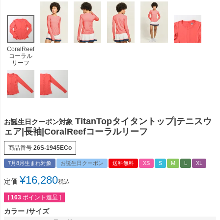
CoralReef
コーラル
リーフ
TitanTopタイタントップ|テニスウ
お誕生日クーポン対象
ェア|長袖|CoralReefコーラルリーフ
商品番号
26S-1945ECo
7月8月生まれ対象
お誕生日クーポン
送料無料
XS
S
M
L
XL
¥
16,280
定価
税込
[
163
ポイント進呈 ]
カラー
サイズ