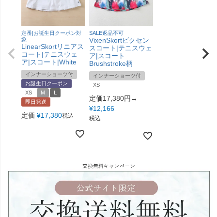
定番|お誕生日クーポン対
SALE返品不可
象
VixenSkortビクセン
LinearSkortリニアス
スコート|テニスウェ
コート|テニスウェ
ア|スコート
ア|スコート|White
Brushstroke柄
インナーショーツ付
インナーショーツ付
お誕生日クーポン
XS
XS
M
L
定価17,380円→
即日発送
¥
12,166
定価
¥
17,380
税込
税込