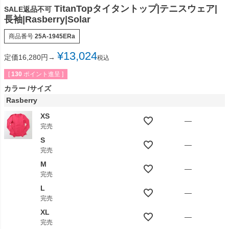
TitanTopタイタントップ|テニスウェア|
SALE返品不可
長袖|Rasberry|Solar
商品番号
25A-1945ERa
¥
13,024
定価16,280円→
税込
[
130
ポイント進呈 ]
カラー
サイズ
Rasberry
XS
—
完売
S
—
完売
M
—
完売
L
—
完売
XL
—
完売