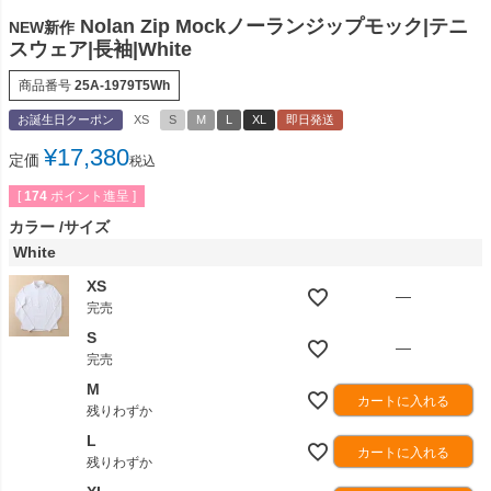
Nolan Zip Mockノーランジップモック|テニ
NEW新作
スウェア|長袖|White
商品番号
25A-1979T5Wh
お誕生日クーポン
XS
S
M
L
XL
即日発送
¥
17,380
定価
税込
[
174
ポイント進呈 ]
カラー
サイズ
White
XS
—
完売
S
—
完売
M
カートに入れる
残りわずか
L
カートに入れる
残りわずか