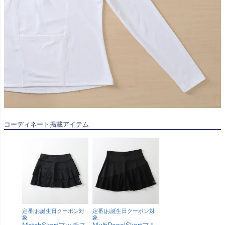
コーディネート掲載アイテム
定番|お誕生日クーポン対
定番|お誕生日クーポン対
象
象