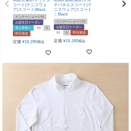
MatchSkortマッチス
MultiPanelSkortマル
コート|テニスウェ
チパネルスコート|テ
ア|スコート|Black
ニスウェア|スコート
｜Black
インナーショーツ付
インナーショーツ付
お誕生日クーポン
お誕生日クーポン
再入荷有り
XS
S
XS
S
即日発送
即日発送
定価
¥
15,180
税込
定価
¥
16,280
税込