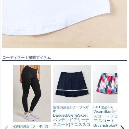
コーディネート掲載アイテム
定番|お誕生日クーポン対
SALE返品不可
象
VixenSkortビクセン
BandedArenaSkort
スコート|テニスウ
バンデッドアリーナ
ア|スコート
スコート|テニススコ
Brushstroke柄
定番|お誕生日クーポン対