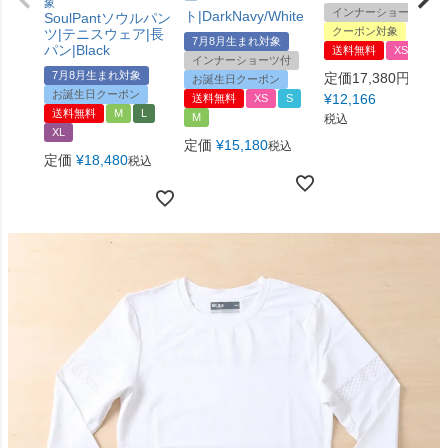
ー
象
インナーショーツ付
ト|DarkNavy/White
SoulPantソウルパン
クーポン対象
ツ|テニスウェア|長
7月8月生まれ対象
パン|Black
送料無料
XS
インナーショーツ付
7月8月生まれ対象
定価17,380円→
お誕生日クーポン
お誕生日クーポン
¥
12,166
送料無料
XS
S
送料無料
M
L
M
税込
XL
定価
¥
15,180
税込
定価
¥
18,480
税込