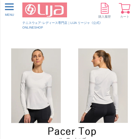
MENU
購入履歴
カート
テニスウェア･レディース専門店｜LIJA リージャ《公式》
ONLINESHOP