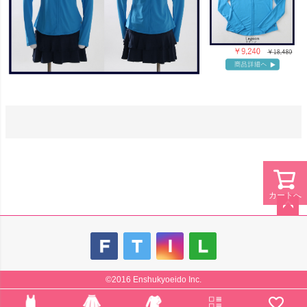
カートへ
ペー
ジト
ップ
へ
©2016 Enshukyoeido Inc.