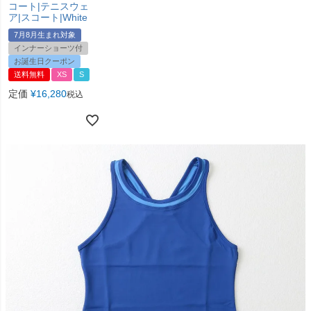
コート|テニスウェ
ア|スコート|White
7月8月生まれ対象
インナーショーツ付
お誕生日クーポン
送料無料
XS
S
定価
¥
16,280
税込