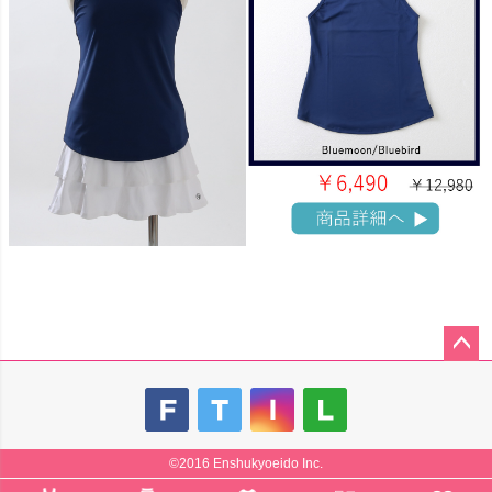
ペー
ジト
ップ
へ
©2016 Enshukyoeido Inc.