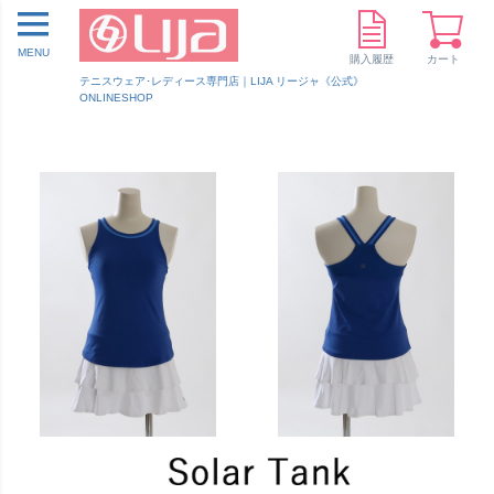
MENU
購入履歴
カート
テニスウェア･レディース専門店｜LIJA リージャ《公式》
ONLINESHOP