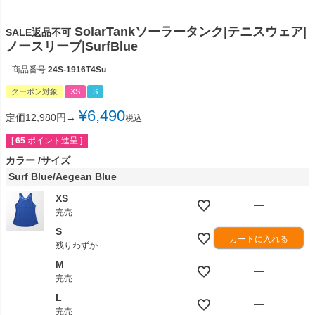
SolarTankソーラータンク|テニスウェア|
SALE返品不可
ノースリーブ|SurfBlue
商品番号
24S-1916T4Su
クーポン対象
XS
S
¥
6,490
定価12,980円→
税込
[
65
ポイント進呈 ]
カラー
サイズ
Surf Blue/Aegean Blue
XS
—
完売
S
カートに入れる
残りわずか
M
—
完売
L
—
完売