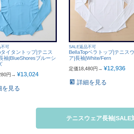
品不可
SALE返品不可
nTopタイタントップ|テニス
BellaTopベラトップ|テニス
袖|BlueShoresブルーシ
ア|長袖|White/Fern
ズ
¥
12,936
定価18,480円→
¥
13,024
280円→
詳細を見る
細を見る
テニスウェア長袖|SALE