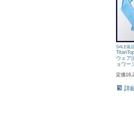
SALE返
Tita
ウェア|長
ョワー
定価16,
詳