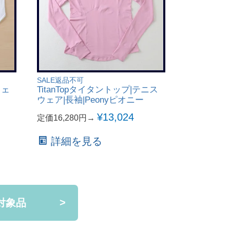
SALE返品不可
SALE返品不
ウェ
TitanTopタイタントップ|テニス
BellaT
ウェア|長袖|Peonyピオニー
ア|長袖|Blac
¥
13,024
定価16,280円→
定価18,48
詳細を見る
詳細
対象品