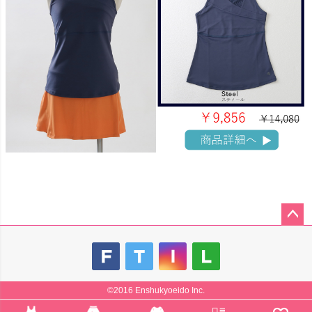
ペー
ジト
ップ
へ
©2016 Enshukyoeido Inc.