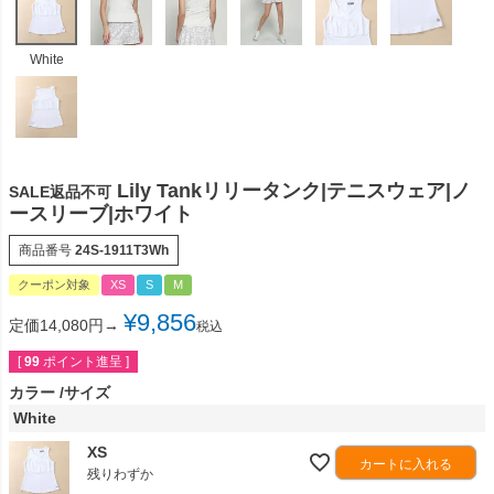
White
Lily Tankリリータンク|テニスウェア|ノ
SALE返品不可
ースリーブ|ホワイト
商品番号
24S-1911T3Wh
クーポン対象
XS
S
M
¥
9,856
定価14,080円→
税込
[
99
ポイント進呈 ]
カラー
サイズ
White
XS
カートに入れる
残りわずか