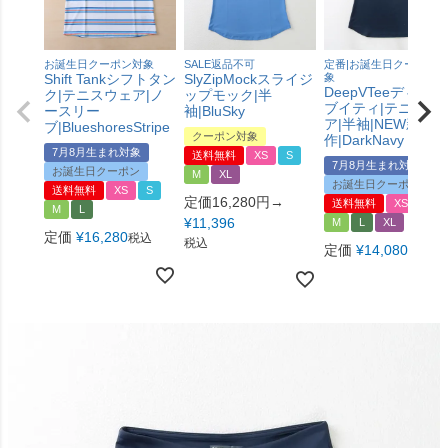
お誕生日クーポン対象
SALE返品不可
定番|お誕生日クーポン対
Shift Tankシフトタン
SlyZipMockスライジ
象
DeepVTeeディープ
ク|テニスウェア|ノ
ップモック|半
ブイティ|テニスウ
ースリー
袖|BluSky
ア|半袖|NEW新
ブ|BlueshoresStripe
クーポン対象
作|DarkNavy
7月8月生まれ対象
送料無料
XS
S
7月8月生まれ対象
お誕生日クーポン
M
XL
お誕生日クーポン
送料無料
XS
S
定価16,280円→
送料無料
XS
S
M
L
¥
11,396
M
L
XL
定価
¥
16,280
税込
税込
定価
¥
14,080
税込