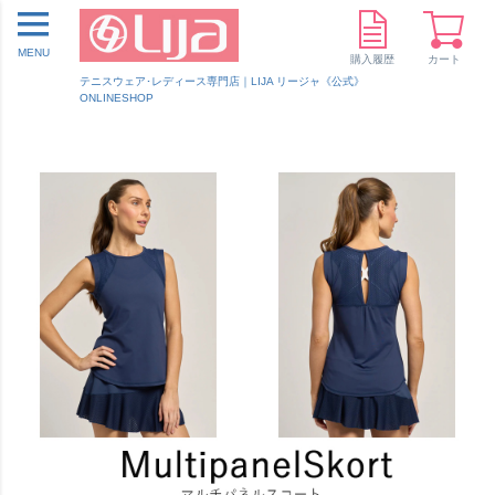
MENU
購入履歴
カート
テニスウェア･レディース専門店｜LIJA リージャ《公式》
ONLINESHOP