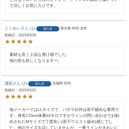
て涼しくお気に入りです。
とくめい
1
東京都
40代
女性
購入者
投稿日
2025/03/28
素材も良く上品な透け感でした。

他の色も欲しくなりますー。
濃藍
2
茨城県
50代
購入者
投稿日
2025/02/21
他メーカーではLLサイズで、バボラ以外は若干緩めな着用で
す。身長170cm体重62キロですがラインの問い合わせでお勧
めされたМサイズで丁度良い(若干ウエスト緩め)感じでし
た。他のサイズを試していませんが、一番ラインがきれいに