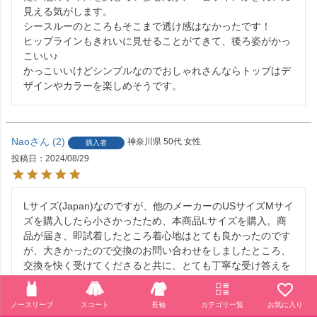
見える気がします。

シースルーのところもそこまで透け感はなかったです！

ヒップラインもきれいに見せることがてきて、後ろ姿がかっ
こいい♪

かっこいいけどシンプルなのでおしゃれさんならトップはデ
ザインやカラーを楽しめそうです。
Nao
2
神奈川県
50代
女性
購入者
投稿日
2024/08/29
Lサイズ(Japan)なのですが、他のメーカーのUSサイズMサイ
ズを購入したら小さかったため、本商品Lサイズを購入。商
品が届き、即試着したところ着心地はとても良かったのです
が、大きかったので交換のお問い合わせをしましたところ、
交換を快く受けてくださると共に、とても丁寧な受け答えを
してくれました。ありがとうございました。

今後、ウェアは本メーカーを購入しようと思います。
ノースリーブ
スコート
長袖
カテゴリ一覧
お気に入り