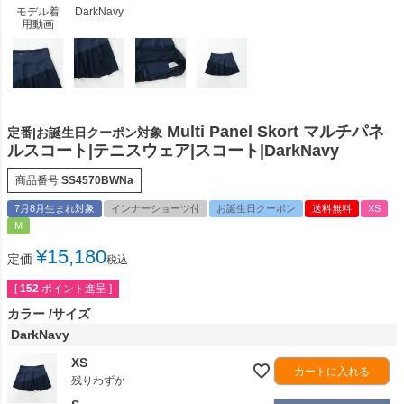
モデル着
DarkNavy
用動画
Multi Panel Skort マルチパネ
定番|お誕生日クーポン対象
ルスコート|テニスウェア|スコート|DarkNavy
商品番号
SS4570BWNa
7月8月生まれ対象
インナーショーツ付
お誕生日クーポン
送料無料
XS
M
¥
15,180
定価
税込
[
152
ポイント進呈 ]
カラー
サイズ
DarkNavy
XS
カートに入れる
残りわずか