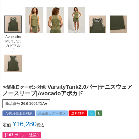
Avocado/
Multiアボ
カドマル
チ
VarsityTank2.0バー|テニスウェア
お誕生日クーポン対象
ノースリーブ|Avocadoアボカド
商品番号
26S-1001T1Av
7月8月生まれ対象
お誕生日クーポン
送料無料
S
L
¥
16,280
定価
税込
[
163
ポイント進呈 ]