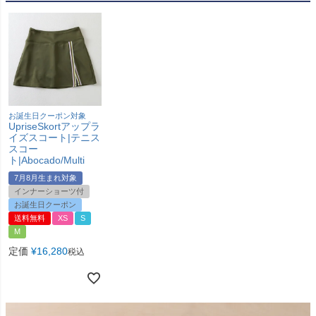
お誕生日クーポン対象
UpriseSkortアップラ
イズスコート|テニス
スコー
ト|Abocado/Multi
7月8月生まれ対象
インナーショーツ付
お誕生日クーポン
送料無料
XS
S
M
定価
¥
16,280
税込