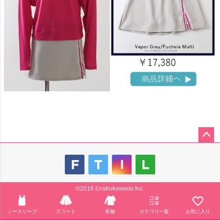
ペー
ジト
ップ
へ
©2016 Enshukyoeido Inc.
ノースリーブ
スコート
長袖
カテゴリ一覧
お気に入り