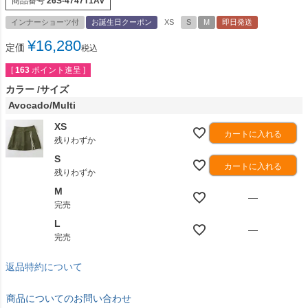
商品番号
26S-4747T1Av
インナーショーツ付
お誕生日クーポン
XS
S
M
即日発送
¥
16,280
定価
税込
[
163
ポイント進呈 ]
カラー
サイズ
Avocado/Multi
XS
カートに入れる
残りわずか
S
カートに入れる
残りわずか
M
—
完売
L
—
完売
返品特約について
商品についてのお問い合わせ