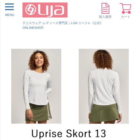
MENU
購入履歴
カート
テニスウェア･レディース専門店｜LIJA リージャ《公式》
ONLINESHOP