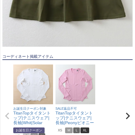
コーディネート掲載アイテム
お誕生日クーポン対象
SALE返品不可
TitanTopタイタント
TitanTopタイタント
ップ|テニスウェア|
ップ|テニスウェア|
長袖|Whit|Solar
長袖|Peonyピオニー
お誕生日クーポン
XS
M
L
XL