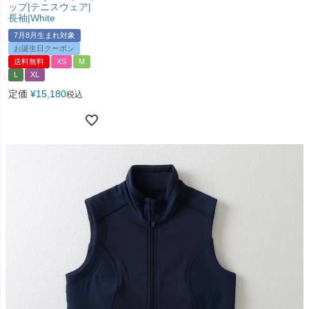
ップ|テニスウェア|
長袖|White
7月8月生まれ対象
お誕生日クーポン
送料無料
XS
M
L
XL
定価
¥
15,180
税込