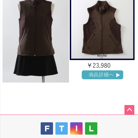
ペー
ジト
ップ
へ