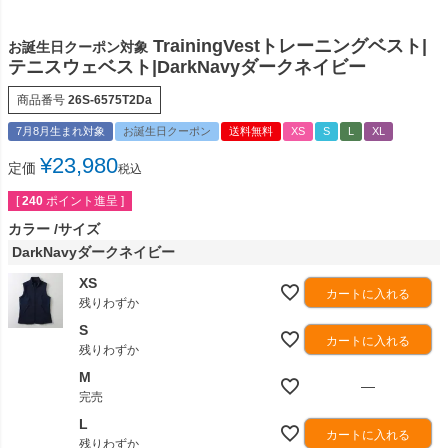
TrainingVestトレーニングベスト|
お誕生日クーポン対象
テニスウェベスト|DarkNavyダークネイビー
商品番号
26S-6575T2Da
7月8月生まれ対象
お誕生日クーポン
送料無料
XS
S
L
XL
¥
23,980
定価
税込
[
240
ポイント進呈 ]
カラー
サイズ
DarkNavyダークネイビー
XS
カートに入れる
残りわずか
S
カートに入れる
残りわずか
M
—
完売
L
カートに入れる
残りわずか