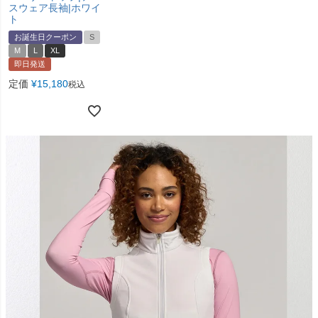
スウェア長袖|ホワイ
ト
お誕生日クーポン
S
M
L
XL
即日発送
定価
¥
15,180
税込