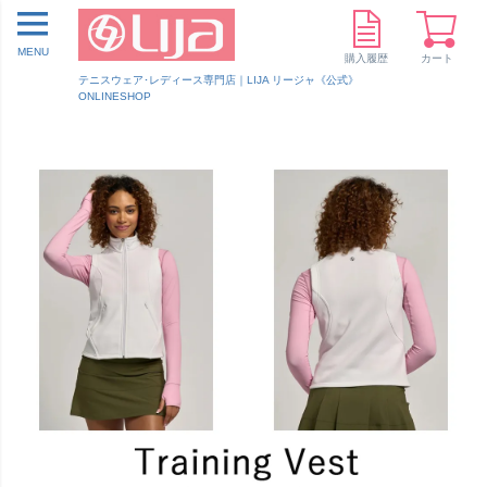
MENU
購入履歴
カート
テニスウェア･レディース専門店｜LIJA リージャ《公式》
ONLINESHOP