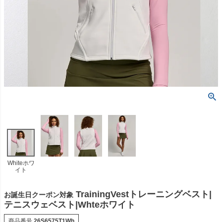
Whiteホワ
イト
TrainingVestトレーニングベスト|
お誕生日クーポン対象
テニスウェベスト|Whteホワイト
商品番号
26S6575T1Wh