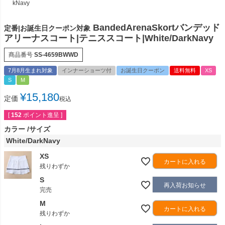
kNavy
BandedArenaSkortバンデッド
定番|お誕生日クーポン対象
アリーナスコート|テニススコート|White/DarkNavy
商品番号
SS-4659BWWD
7月8月生まれ対象
インナーショーツ付
お誕生日クーポン
送料無料
XS
S
M
¥
15,180
定価
税込
[
152
ポイント進呈 ]
カラー
サイズ
White/DarkNavy
XS
カートに入れる
残りわずか
S
再入荷お知らせ
完売
M
カートに入れる
残りわずか