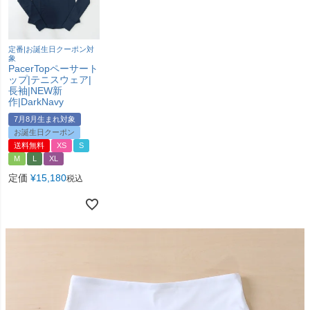
定番|お誕生日クーポン対
象
PacerTopペーサート
ップ|テニスウェア|
長袖|NEW新
作|DarkNavy
7月8月生まれ対象
お誕生日クーポン
送料無料
XS
S
M
L
XL
定価
¥
15,180
税込