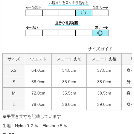
サイズガイド
サイズ
ウエスト
スコート丈前
スコート丈後
XS
64.0cm
34.5cm
37.5cm
身長
S
68.0cm
35.0cm
38.0cm
身長
M
72.0cm
35.5cm
38.5cm
身長
L
78.0cm
36.0cm
39.0cm
身長
※平置き実寸を記載しています
生地：Nylon９２％ Elastane８％