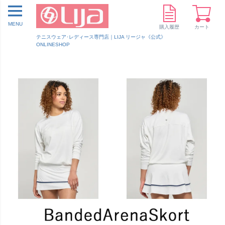
MENU
購入履歴
カート
テニスウェア･レディース専門店｜LIJA リージャ《公式》
ONLINESHOP