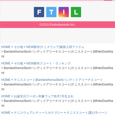
ペー
ジト
ップ
へ
©2016 Enshukyoeido Inc.
HOME
その他
NEW新作|テニスウェア|最新入荷アイテム
BandedArenaSkortバンデッドアリーナスコート|テニススコート|White/DarkNa
vy
HOME
その他
NEW新作スコート・ランキング
BandedArenaSkortバンデッドアリーナスコート|テニススコート|White/DarkNa
vy
HOME
テニススコート|BandedArenaSkortバンデッドアリーナスコート
BandedArenaSkortバンデッドアリーナスコート|テニススコート|White/DarkNa
vy
HOME
お誕生日クーポン対象ウェア|6月7月生まれ
BandedArenaSkortバンデッドアリーナスコート|テニススコート|White/DarkNa
vy
HOME
テニスウェアレディースカテゴリー
テニススコート|選び方ページ