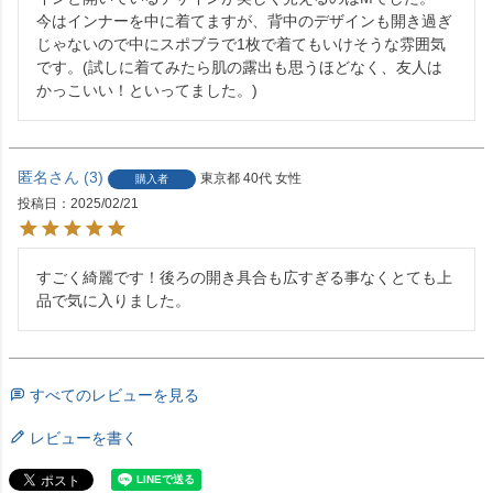
今はインナーを中に着てますが、背中のデザインも開き過ぎ
じゃないので中にスポブラで1枚で着てもいけそうな雰囲気
です。(試しに着てみたら肌の露出も思うほどなく、友人は
かっこいい！といってました。)
匿名
3
東京都
40代
女性
購入者
投稿日
2025/02/21
すごく綺麗です！後ろの開き具合も広すぎる事なくとても上
品で気に入りました。
すべてのレビューを見る
レビューを書く