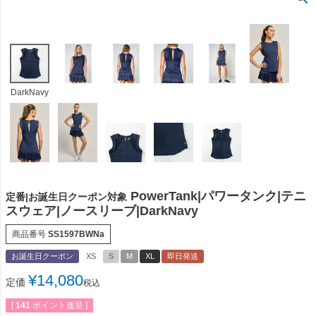
DarkNavy
PowerTank|パワータンク|テニ
定番|お誕生日クーポン対象
スウェア|ノースリーブ|DarkNavy
商品番号
SS1597BWNa
お誕生日クーポン
XS
S
M
XL
即日発送
¥
14,080
定価
税込
[
141
ポイント進呈 ]