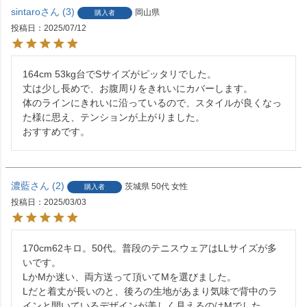
sintaro
3
岡山県
購入者
投稿日
2025/07/12
164cm 53kg台でSサイズがピッタリでした。

丈は少し長めで、お腹周りをきれいにカバーします。

体のラインにきれいに沿っているので、スタイルが良くなっ
た様に思え、テンションが上がりました。

おすすめです。
濃藍
2
茨城県
50代
女性
購入者
投稿日
2025/03/03
170cm62キロ。50代。普段のテニスウェアはLLサイズが多
いです。

LかМか迷い、両方送って頂いてМを選びました。

Lだと着丈が長いのと、後ろの生地があまり気味で背中のラ
インと開いているデザインが美しく見えるのはМでした。
