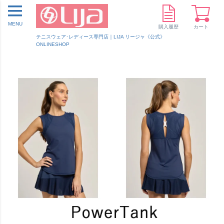
MENU
購入履歴
カート
テニスウェア･レディース専門店｜LIJA リージャ《公式》
ONLINESHOP