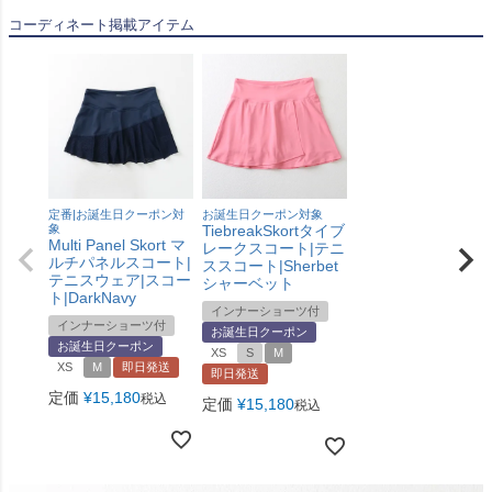
コーディネート掲載アイテム
定番|お誕生日クーポン対
お誕生日クーポン対象
象
TiebreakSkortタイブ
Multi Panel Skort マ
レークスコート|テニ
ルチパネルスコート|
ススコート|Sherbet
テニスウェア|スコー
シャーベット
ト|DarkNavy
インナーショーツ付
インナーショーツ付
お誕生日クーポン
お誕生日クーポン
XS
S
M
XS
M
即日発送
即日発送
定価
¥
15,180
税込
定価
¥
15,180
税込