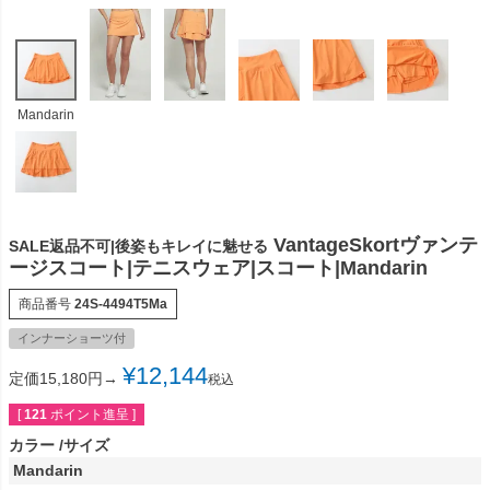
Mandarin
VantageSkortヴァンテ
SALE返品不可|後姿もキレイに魅せる
ージスコート|テニスウェア|スコート|Mandarin
商品番号
24S-4494T5Ma
インナーショーツ付
¥
12,144
定価15,180円→
税込
[
121
ポイント進呈 ]
カラー
サイズ
Mandarin