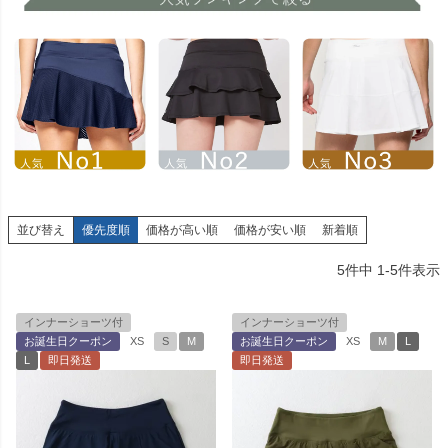
並び替え
優先度順
価格が高い順
価格が安い順
新着順
5
件中
1
-
5
件表示
インナーショーツ付
インナーショーツ付
お誕生日クーポン
XS
S
M
お誕生日クーポン
XS
M
L
L
即日発送
即日発送