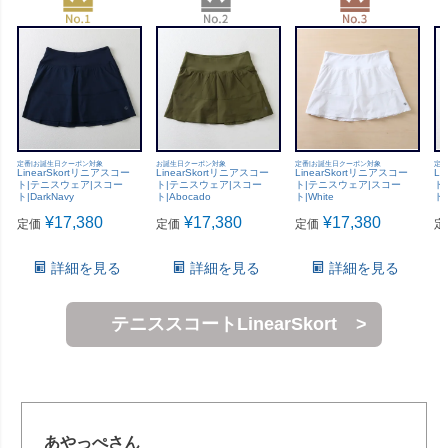
定番|お誕生日クーポン対象
お誕生日クーポン対象
定番|お誕生日クーポン対象
定番
LinearSkortリニアスコー
LinearSkortリニアスコー
LinearSkortリニアスコー
Li
ト|テニスウェア|スコー
ト|テニスウェア|スコー
ト|テニスウェア|スコー
ト
ト|DarkNavy
ト|Abocado
ト|White
ト|
¥
17,380
¥
17,380
¥
17,380
定価
定価
定価
定
詳細を見る
詳細を見る
詳細を見る
テニススコートLinearSkort
あやっぺさん