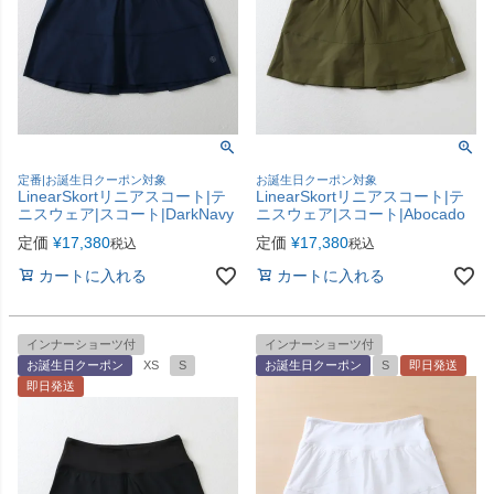
定番|お誕生日クーポン対象
お誕生日クーポン対象
LinearSkortリニアスコート|テ
LinearSkortリニアスコート|テ
ニスウェア|スコート|DarkNavy
ニスウェア|スコート|Abocado
定価
¥
17,380
定価
¥
17,380
税込
税込
カートに入れる
カートに入れる
インナーショーツ付
インナーショーツ付
お誕生日クーポン
XS
S
お誕生日クーポン
S
即日発送
即日発送