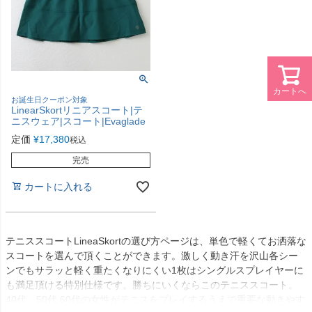
カートへ
お誕生日クーポン対象
LinearSkortリニアスコート|テ
ニスウェア|スコート|Evaglade
定価
¥
17,380
税込
完売
カートに入れる
テニススコートLineaSkortの選び方ページは、単色で軽くてお洒落な
スコートを選んで頂くことができます。激しく動き汗を沢山各シー
ンでもサラッと軽く重たくなりにくい1枚はシングルスプレイヤーに
も満足頂ける特別仕様です。勝ちにいくならこのテニススコート。
40代、50代,60代の女性がテニスをプレイするうえで重要な動きやす