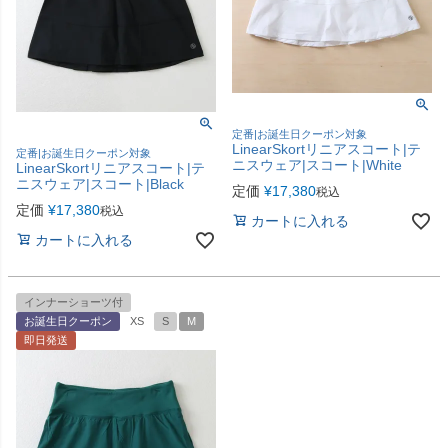
定番|お誕生日クーポン対象
LinearSkortリニアスコート|テ
定番|お誕生日クーポン対象
ニスウェア|スコート|White
LinearSkortリニアスコート|テ
ニスウェア|スコート|Black
定価
¥
17,380
税込
定価
¥
17,380
税込
カートに入れる
カートに入れる
インナーショーツ付
お誕生日クーポン
XS
S
M
即日発送