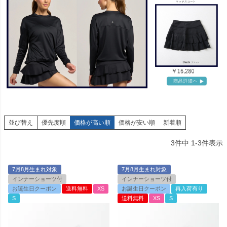
並び替え
優先度順
価格が高い順
価格が安い順
新着順
3
件中
1
-
3
件表示
7月8月生まれ対象
7月8月生まれ対象
インナーショーツ付
インナーショーツ付
お誕生日クーポン
送料無料
XS
お誕生日クーポン
再入荷有り
S
送料無料
XS
S