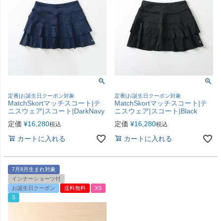
定番|お誕生日クーポン対象
定番|お誕生日クーポン対象
MatchSkortマッチスコート|テ
MatchSkortマッチスコート|テ
ニスウェア|スコート|DarkNavy
ニスウェア|スコート|Black
定価
¥
16,280
定価
¥
16,280
税込
税込
カートに入れる
カートに入れる
7月8月生まれ対象
インナーショーツ付
お誕生日クーポン
送料無料
XS
S