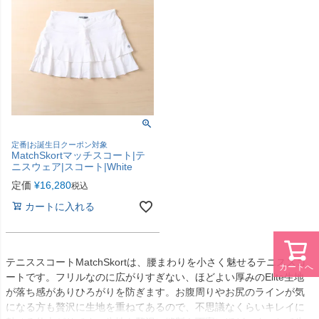
定番|お誕生日クーポン対象
MatchSkortマッチスコート|テ
ニスウェア|スコート|White
定価
¥
16,280
税込
カートに入れる
テニススコートMatchSkortは、腰まわりを小さく魅せるテニススコ
カートへ
ートです。フリルなのに広がりすぎない、ほどよい厚みのElite生地
が落ち感がありひろがりを防ぎます。お腹周りやお尻のラインが気
になる方も贅沢に生地を重ねてあるので、不思議なくらいキレイに