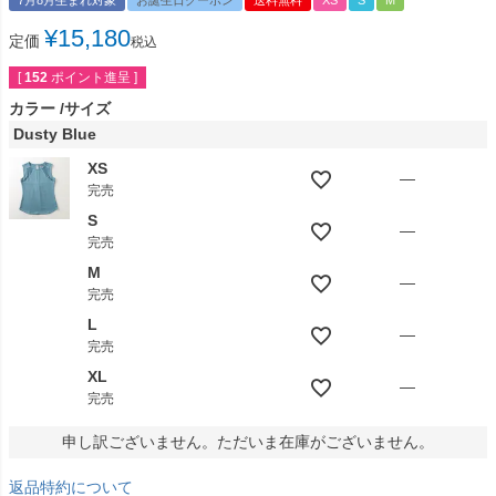
7月8月生まれ対象
お誕生日クーポン
送料無料
XS
S
M
¥
15,180
定価
税込
[
152
ポイント進呈 ]
カラー
サイズ
Dusty Blue
XS
—
完売
S
—
完売
M
—
完売
L
—
完売
XL
—
完売
申し訳ございません。ただいま在庫がございません。
返品特約について