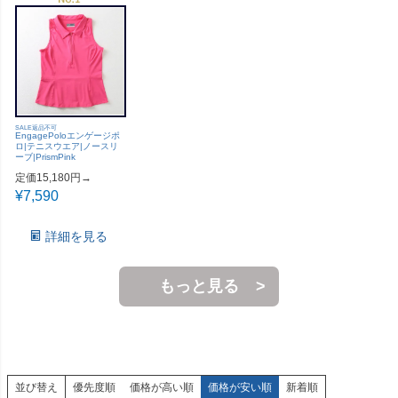
SALE返品不可
EngagePoloエンゲージポ
ロ|テニスウエア|ノースリ
ーブ|PrismPink
定価15,180円→
¥
7,590
詳細を見る
もっと見る
並び替え
優先度順
価格が高い順
価格が安い順
新着順