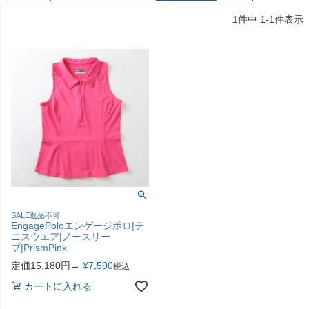
1
件中
1
-
1
件表示
SALE返品不可
EngagePoloエンゲージポロ|テ
ニスウエア|ノースリー
ブ|PrismPink
定価15,180円→
¥
7,590
税込
カートに入れる