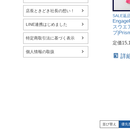
店長ときどき社長の想い！
SALE返
Enga
LINE連携はじめました
スウエ
ブ|Pris
特定商取引法に基づく表示
定価15,
個人情報の取扱
詳
並び替え
優先