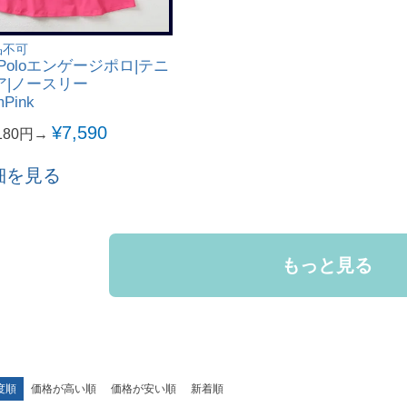
品不可
gePoloエンゲージポロ|テニ
ア|ノースリー
mPink
¥
7,590
180円→
細を見る
もっと見る
度順
価格が高い順
価格が安い順
新着順