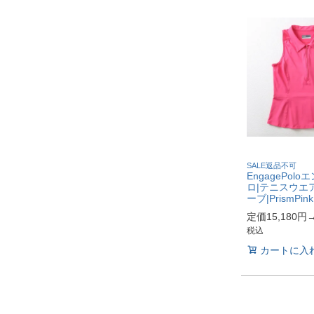
SALE返品不可
EngagePol
ロ|テニスウエ
ーブ|PrismPink
定価15,180円
税込
カートに入