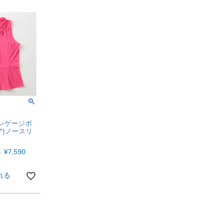
oエンゲージポ
ア|ノースリ
→
¥
7,590
れる