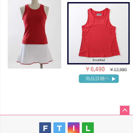
ペー
ジト
ップ