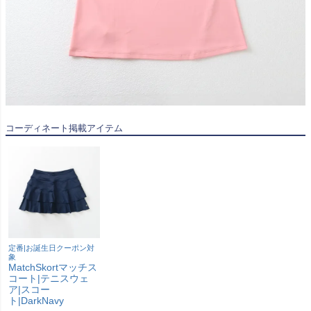
コーディネート掲載アイテム
定番|お誕生日クーポン対
象
MatchSkortマッチス
コート|テニスウェ
ア|スコー
ト|DarkNavy