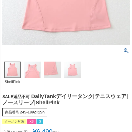
ShellPink
DailyTankデイリータンク|テニスウェア|
SALE返品不可
ノースリーブ|ShellPink
商品番号
24S-1892T1Sh
クーポン対象
XS
S
¥
6,490