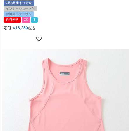
7月8月生まれ対象
インナーショーツ付
お誕生日クーポン
送料無料
XS
S
定価
¥
16,280
税込