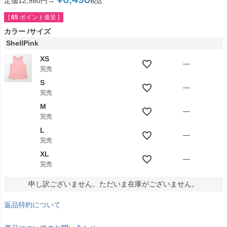
定価12,980円→
税込
[
65
ポイント進呈 ]
カラー
サイズ
ShellPink
XS
—
完売
S
—
完売
M
—
完売
L
—
完売
XL
—
完売
申し訳ございません。ただいま在庫がございません。
返品特約について