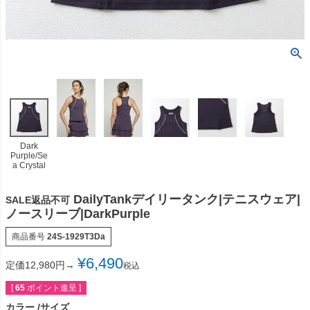
Dark
Purple/Se
a Crystal
DailyTankデイリータンク|テニスウェア|
SALE返品不可
ノースリーブ|DarkPurple
商品番号
24S-1929T3Da
¥
6,490
定価12,980円→
税込
[
65
ポイント進呈 ]
カラー
サイズ