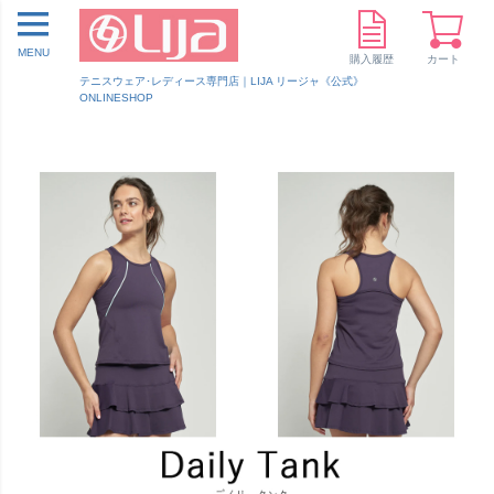
MENU
購入履歴
カート
テニスウェア･レディース専門店｜LIJA リージャ《公式》
ONLINESHOP