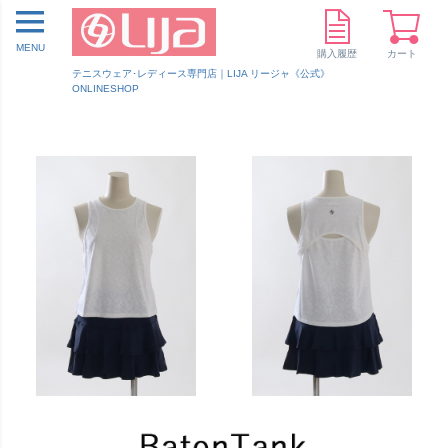
MENU
購入履歴
カート
テニスウェア･レディース専門店｜LIJA リージャ《公式》
ONLINESHOP