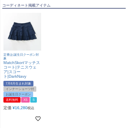
コーディネート掲載アイテム
定番|お誕生日クーポン対
象
MatchSkortマッチス
コート|テニスウェ
ア|スコー
ト|DarkNavy
7月8月生まれ対象
インナーショーツ付
お誕生日クーポン
送料無料
XS
S
定価
¥
16,280
税込