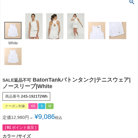
White
BatonTankバトンタンク|テニスウェア|
SALE返品不可
ノースリーブ|White
商品番号
24S-1921T2Wh
クーポン対象
XS
S
M
¥
9,086
定価12,980円→
税込
[
91
ポイント進呈 ]
カラー
サイズ