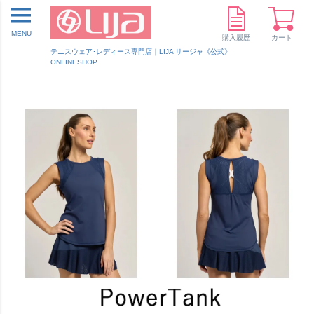
MENU
購入履歴
カート
テニスウェア･レディース専門店｜LIJA リージャ《公式》
ONLINESHOP