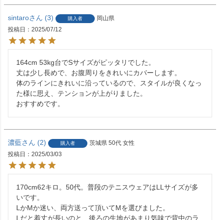
sintaro
3
岡山県
購入者
投稿日
2025/07/12
164cm 53kg台でSサイズがピッタリでした。

丈は少し長めで、お腹周りをきれいにカバーします。

体のラインにきれいに沿っているので、スタイルが良くなっ
た様に思え、テンションが上がりました。

おすすめです。
濃藍
2
茨城県
50代
女性
購入者
投稿日
2025/03/03
170cm62キロ。50代。普段のテニスウェアはLLサイズが多
いです。

LかМか迷い、両方送って頂いてМを選びました。

Lだと着丈が長いのと、後ろの生地があまり気味で背中のラ