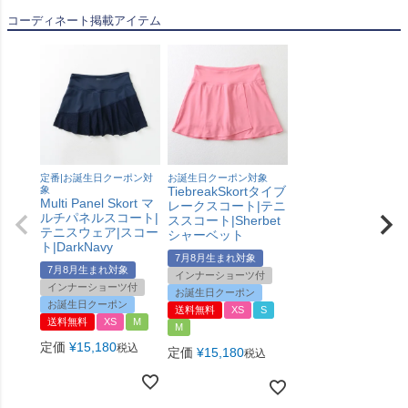
コーディネート掲載アイテム
定番|お誕生日クーポン対
お誕生日クーポン対象
象
TiebreakSkortタイブ
Multi Panel Skort マ
レークスコート|テニ
ルチパネルスコート|
ススコート|Sherbet
テニスウェア|スコー
シャーベット
ト|DarkNavy
7月8月生まれ対象
7月8月生まれ対象
インナーショーツ付
インナーショーツ付
お誕生日クーポン
お誕生日クーポン
送料無料
XS
S
送料無料
XS
M
M
定価
¥
15,180
税込
定価
¥
15,180
税込