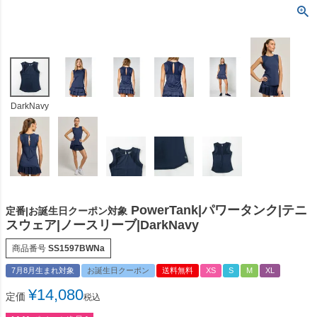
DarkNavy
PowerTank|パワータンク|テニ
定番|お誕生日クーポン対象
スウェア|ノースリーブ|DarkNavy
商品番号
SS1597BWNa
7月8月生まれ対象
お誕生日クーポン
送料無料
XS
S
M
XL
¥
14,080
定価
税込