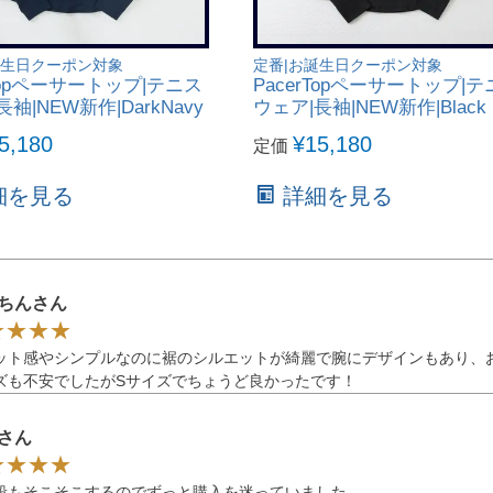
誕生日クーポン対象
定番|お誕生日クーポン対象
rTopペーサートップ|テニス
PacerTopペーサートップ|
袖|NEW新作|DarkNavy
ウェア|長袖|NEW新作|Black
5,180
¥
15,180
定価
細を見る
詳細を見る
ちんさん
ット感やシンプルなのに裾のシルエットが綺麗で腕にデザインもあり、
ズも不安でしたがSサイズでちょうど良かったです！
さん
段もそこそこするのでずっと購入を迷っていました。