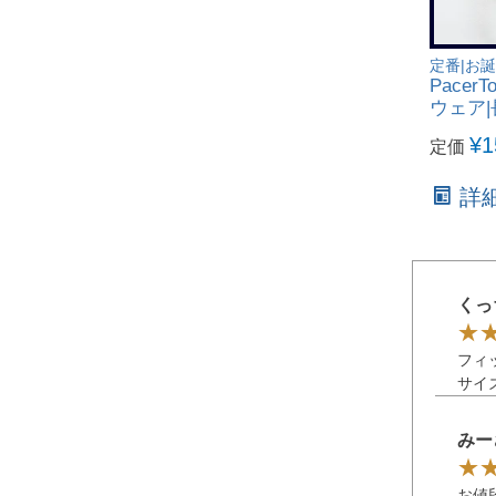
定番|お
Pace
ウェア|長
¥
1
定価
詳
くっ
フィ
サイ
みー
お値