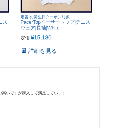
定番|お誕生日クーポン対象
テニス
PacerTopペーサートップ|テニス
ウェア|長袖|White
¥
15,180
定価
詳細を見る
お高いですが購入して満足しています！