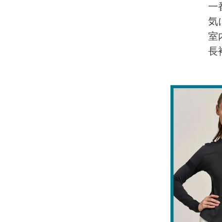
一
気
室
長